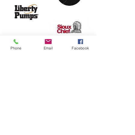
Phone
Email
Facebook
Notre boutique en ligne
est
prête
!
Visitez-la, créez votre
profil