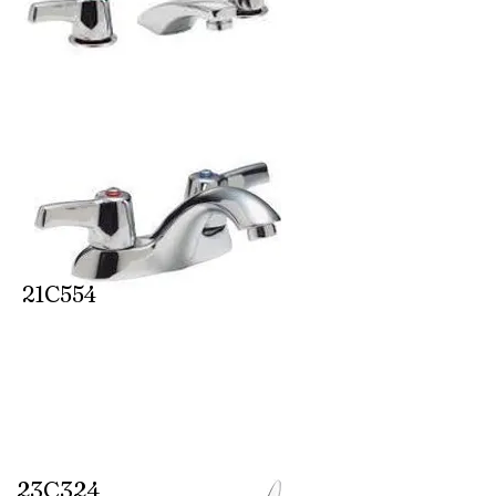
21C554
23C324