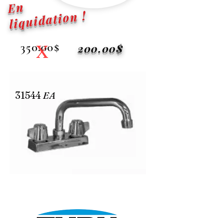
En
liquidation !
350.00$
X
200.00$
31544
EA