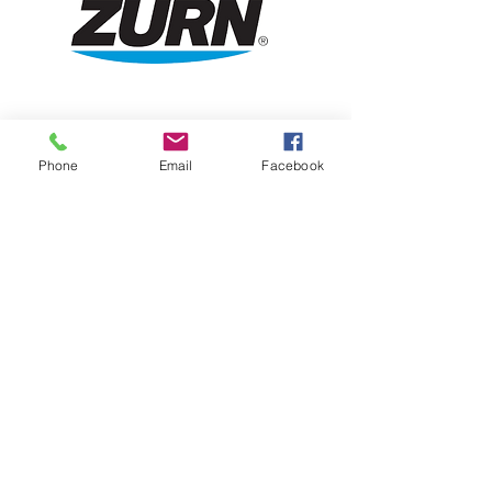
Z600AV
Phone
Email
Facebook
Z7870C-XL