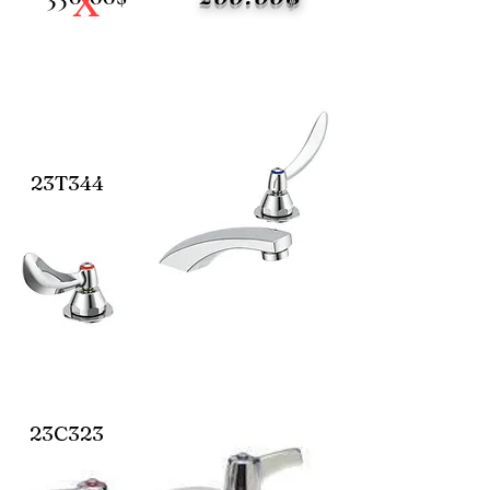
X
23T344
23C323