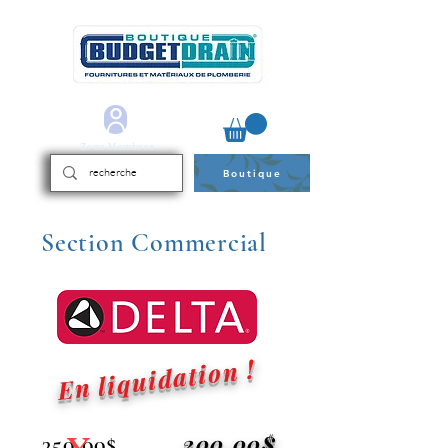
Zone Membres
Boutique
Section Commercial
En liquidation !
200.00$
350.00$