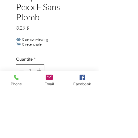
Pex x F Sans
Plomb
Prix
3,29 $
0 person viewing
0 recent sale
Quantité
*
Phone
Email
Facebook
Ajouter au panier
Cet adaptateur femelle sans 
plomb pour tuyaux en 
polyéthylène réticulé (PEX) 
possède la certification CSA 
selon les exigences 