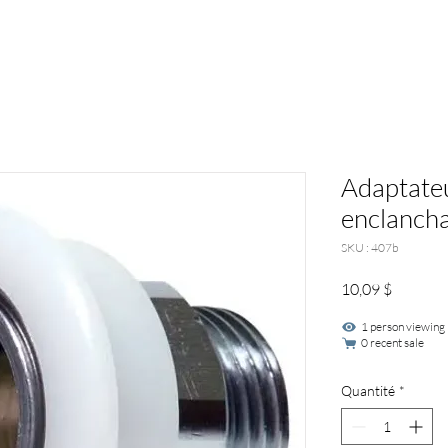
Adaptateu
enclanch
SKU : 407b
Prix
10,09 $
1 person viewing
0 recent sale
Quantité
*