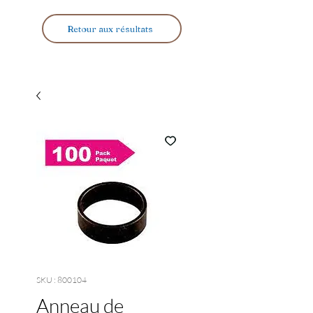
Retour aux résultats
SKU : 800104
Anneau de