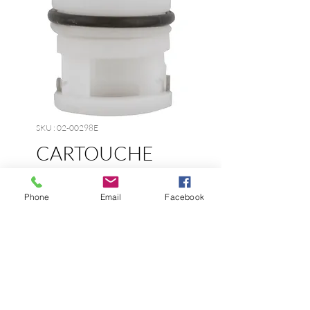
SKU : 02-00298E
CARTOUCHE
DELTA DELEX RP
1740
Phone
Email
Facebook
Prix
3,49 $
1 person viewing
0 recent sale
Quantité
*