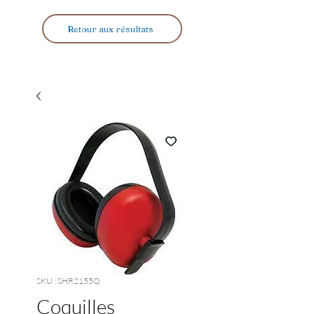
Retour aux résultats
SKU : SHR2155Q
Coquilles