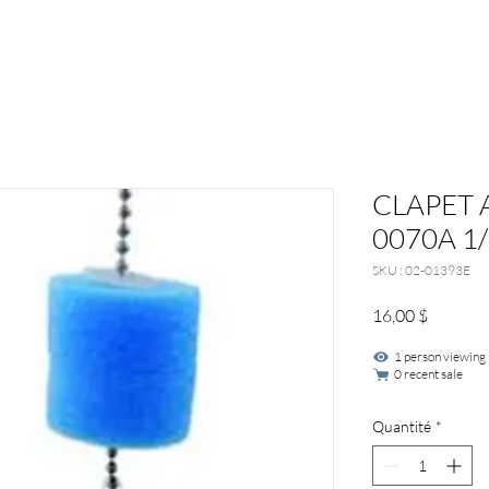
CLAPET 
0070A 1
SKU : 02-01393E
Prix
16,00 $
1 person viewing
0 recent sale
Quantité
*