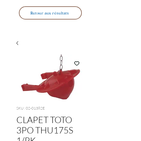
Retour aux résultats
SKU : 02-01382E
CLAPET TOTO
3PO THU175S
1/PK