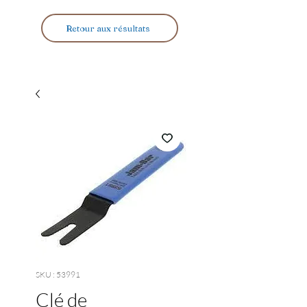
Retour aux résultats
SKU : 53991
Clé de