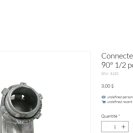
Connecteu
90° 1/2 p
SKU : 3132
Prix
3,00 $
undefined person
undefined recent 
Quantité
*