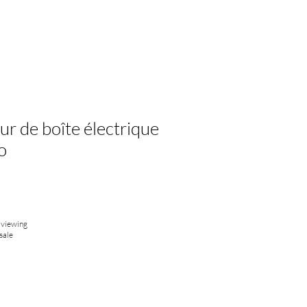
r de boîte électrique
o
 viewing
sale