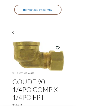
Retour aux résultats
SKU : 02-70-4-4R
COUDE 90
1/4PO COMP X
1/4PO FPT
Prix
7,49 $