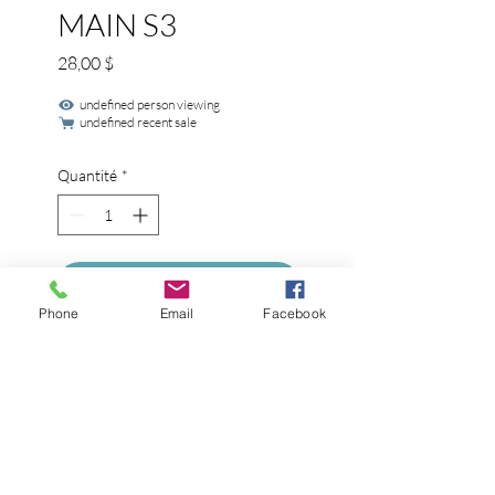
MAIN S3
Prix
28,00 $
undefined person viewing
undefined recent sale
Quantité
*
Ajouter au panier
Phone
Email
Facebook
5 Fonctions: Plein, Massage, 
ECO, Pause et Brume.

    2.5 Gallons/minute.

    Téflon inclus.

    Embouts de caoutchouc 
faciles à nettoyer.
