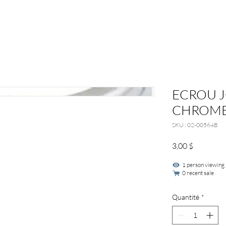
ECROU J
CHROME 
SKU : 02-00564B
Prix
3,00 $
1 person viewing
0 recent sale
Quantité
*