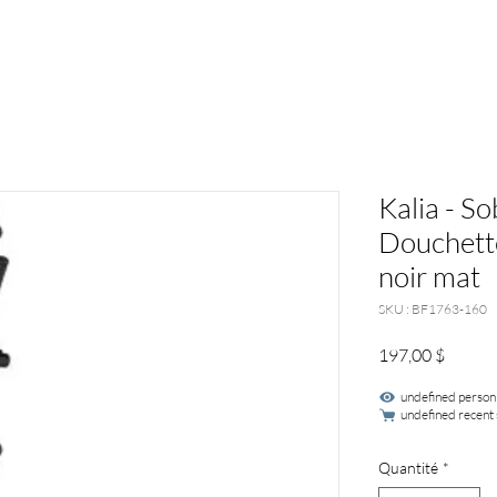
Kalia - S
Douchette
noir mat
SKU : BF1763-160
Prix
197,00 $
undefined person
undefined recent 
Quantité
*