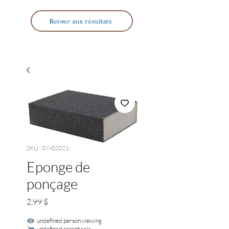
Retour aux résultats
SKU : 07-02021
Eponge de
ponçage
Prix
2,99 $
undefined person viewing
undefined recent sale