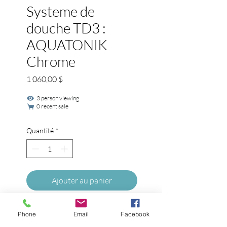
Systeme de
douche TD3 :
AQUATONIK
Chrome
Prix
1 060,00 $
3 person viewing
0 recent sale
Quantité
*
Ajouter au panier
Construction en laiton 
Phone
Email
Facebook
massif (sauf tête de pluie, 