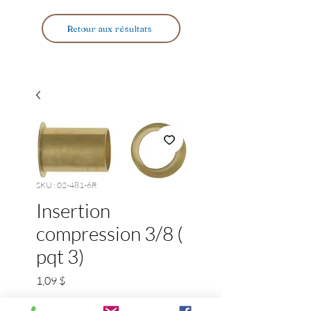
Retour aux résultats
SKU : 02-481-6R
Insertion
compression 3/8 (
pqt 3)
Prix
1,09 $
0 person viewing