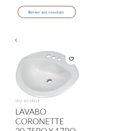
Retour aux résultats
SKU : 02-15013
LAVABO
CORONETTE
20,75PO X 17PO