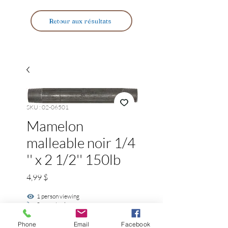
Retour aux résultats
SKU : 02-06501
Mamelon
malleable noir 1/4
'' x 2 1/2'' 150lb
Prix
4,99 $
1 person viewing
0 recent sale
Phone
Email
Facebook