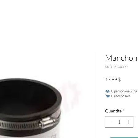
Manchon
SKU : FC4000
Prix
17,89 $
0 person viewing
0 recent sale
Quantité
*