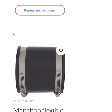
Retour aux résultats
SKU : 02-07309L
Manchon flexible