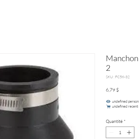
Manchon r
2
SKU : FC56-32
Prix
6,79 $
undefined person
undefined recent 
Quantité
*