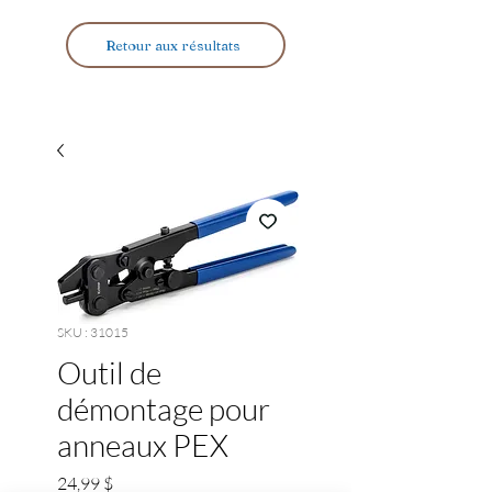
Retour aux résultats
SKU : 31015
Outil de
démontage pour
anneaux PEX
Prix
24,99 $