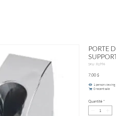
PORTE D
SUPPOR
SKU : 81996
Prix
7,00 $
1 person viewing
0 recent sale
Quantité
*