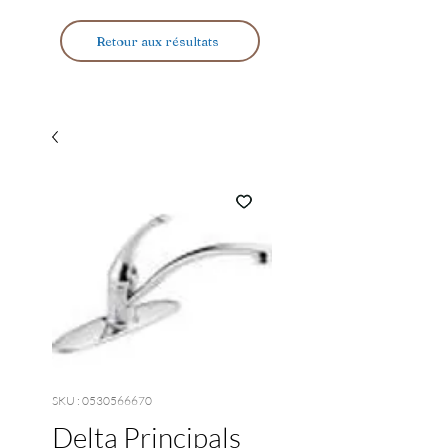
Retour aux résultats
SKU : 0530566670
Delta Principals