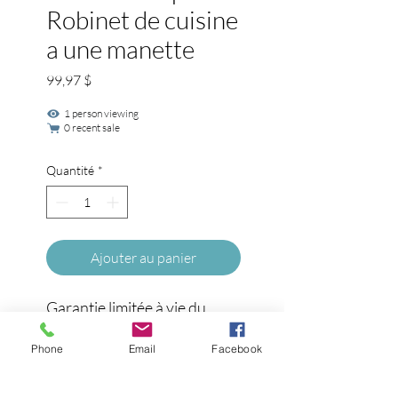
Robinet de cuisine
a une manette
Prix
99,97 $
1 person viewing
0 recent sale
Quantité
*
Ajouter au panier
Garantie limitée à vie du 
fabricant couvrant les pièces 
et les défauts de finition 

Phone
Email
Facebook
    Convient à une installation 
à 3 trous avec des entraxes 