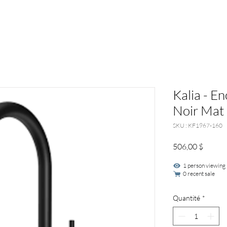
Kalia - E
Noir Mat 
SKU : KF1967-160
Prix
506,00 $
1 person viewing
0 recent sale
Quantité
*