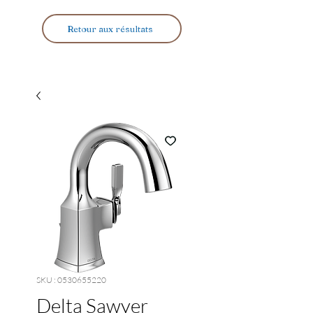
Retour aux résultats
SKU : 0530655220
Delta Sawyer