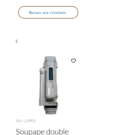
Retour aux résultats
SKU: 218FD
Soupape double