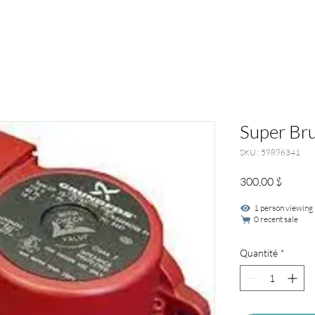
Super Br
SKU : 59896341
Prix
300,00 $
1 person viewing
0 recent sale
Quantité
*