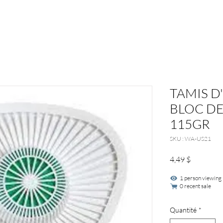
TAMIS D
BLOC D
115GR
SKU : WA-US21
Prix
4,49 $
1 person viewing
0 recent sale
Quantité
*