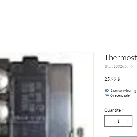
Thermosta
SKU : 100265846
Prix
25,99 $
1 person viewing
0 recent sale
Quantité
*