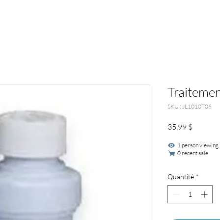
Traitemen
SKU : JL1010T06
Prix
35,99 $
1 person viewing
0 recent sale
Quantité
*