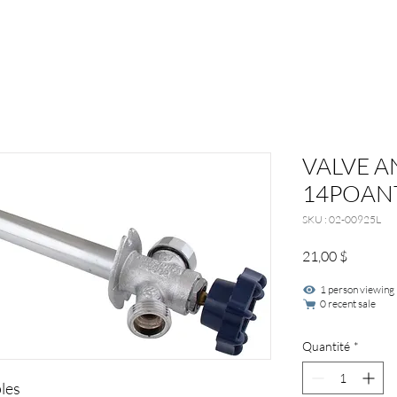
VALVE A
14POANT
SKU : 02-00925L
Prix
21,00 $
1 person viewing
0 recent sale
Quantité
*
les
