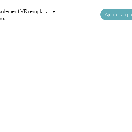
efoulement VR remplaçable

Ajouter au pa
mé
